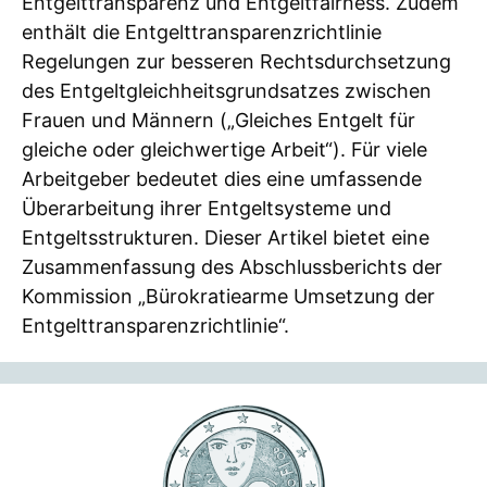
Entgelttransparenz und Entgeltfairness. Zudem
enthält die Entgelttransparenzrichtlinie
Regelungen zur besseren Rechtsdurchsetzung
des Entgeltgleichheitsgrundsatzes zwischen
Frauen und Männern („Gleiches Entgelt für
gleiche oder gleichwertige Arbeit“). Für viele
Arbeitgeber bedeutet dies eine umfassende
Überarbeitung ihrer Entgeltsysteme und
Entgeltsstrukturen. Dieser Artikel bietet eine
Zusammenfassung des Abschlussberichts der
Kommission „Bürokratiearme Umsetzung der
Entgelttransparenzrichtlinie“.