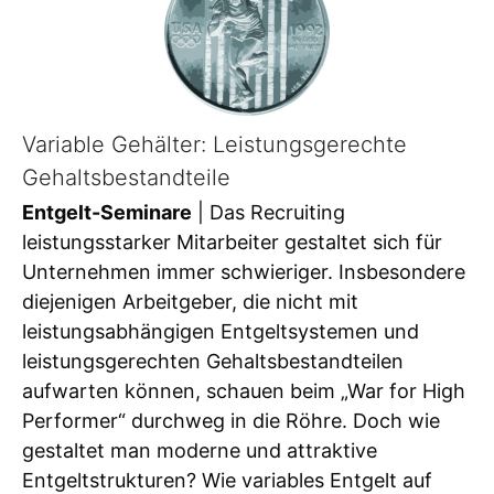
Variable Gehälter: Leistungsgerechte
Gehaltsbestandteile
Entgelt-Seminare
| Das Recruiting
leistungsstarker Mitarbeiter gestaltet sich für
Unternehmen immer schwieriger. Insbesondere
diejenigen Arbeitgeber, die nicht mit
leistungsabhängigen Entgeltsystemen und
leistungsgerechten Gehaltsbestandteilen
aufwarten können, schauen beim „War for High
Performer“ durchweg in die Röhre. Doch wie
gestaltet man moderne und attraktive
Entgeltstrukturen? Wie variables Entgelt auf