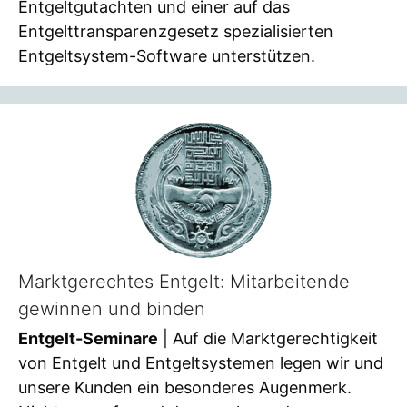
Entgeltgutachten und einer auf das
Entgelttransparenzgesetz spezialisierten
Entgeltsystem-Software unterstützen.
Marktgerechtes Entgelt: Mitarbeitende
gewinnen und binden
Entgelt-Seminare
| Auf die Marktgerechtigkeit
von Entgelt und Entgeltsystemen legen wir und
unsere Kunden ein besonderes Augenmerk.