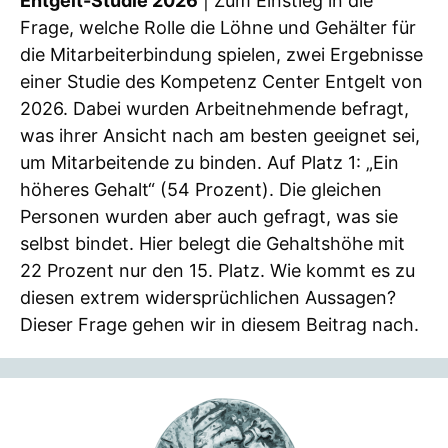
Entgelt-Studie 2026
| Zum Einstieg in die
Frage, welche Rolle die Löhne und Gehälter für
die Mitarbeiterbindung spielen, zwei Ergebnisse
einer Studie des Kompetenz Center Entgelt von
2026. Dabei wurden Arbeitnehmende befragt,
was ihrer Ansicht nach am besten geeignet sei,
um Mitarbeitende zu binden. Auf Platz 1: „Ein
höheres Gehalt“ (54 Prozent). Die gleichen
Personen wurden aber auch gefragt, was sie
selbst bindet. Hier belegt die Gehaltshöhe mit
22 Prozent nur den 15. Platz. Wie kommt es zu
diesen extrem widersprüchlichen Aussagen?
Dieser Frage gehen wir in diesem Beitrag nach.