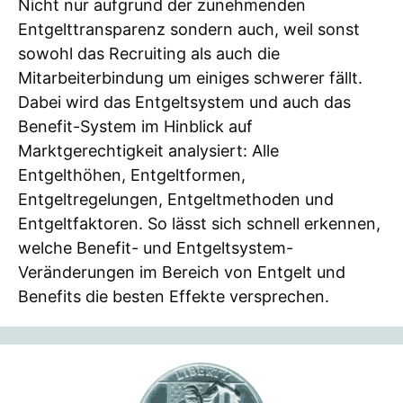
Nicht nur aufgrund der zunehmenden
Entgelttransparenz sondern auch, weil sonst
sowohl das Recruiting als auch die
Mitarbeiterbindung um einiges schwerer fällt.
Dabei wird das Entgeltsystem und auch das
Benefit-System im Hinblick auf
Marktgerechtigkeit analysiert: Alle
Entgelthöhen, Entgeltformen,
Entgeltregelungen, Entgeltmethoden und
Entgeltfaktoren. So lässt sich schnell erkennen,
welche Benefit- und Entgeltsystem-
Veränderungen im Bereich von Entgelt und
Benefits die besten Effekte versprechen.