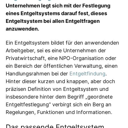
Unternehmen legt sich mit der Festlegung
eines Entgeltsystems darauf fest, dieses
Entgeltsystem bei allen Entgeltfragen
anzuwenden.
Ein Entgeltsystem bildet für den anwendenden
Arbeitgeber, sei es eine Unternehmen der
Privatwirtschaft, eine NPO-Organisation oder
ein Bereich der öffentlichen Verwaltung, einen
Handlungsrahmen bei der
Entgeltfindung
.
Hinter dieser kurzen und knappen, aber doch
präzisen Definition von Entgeltsystem und
insbesondere hinter dem Begriff „geordnete
Entgeltfestlegung“ verbirgt sich ein Berg an
Regelungen, Funktionen und Informationen.
Das passende Entgeltsystem