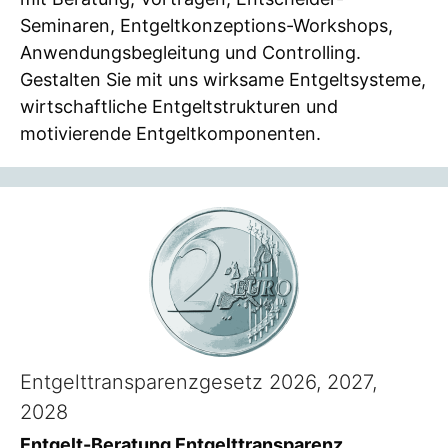
Seminaren, Entgeltkonzeptions-Workshops,
Anwendungsbegleitung und Controlling.
Gestalten Sie mit uns wirksame Entgeltsysteme,
wirtschaftliche Entgeltstrukturen und
motivierende Entgeltkomponenten.
Entgelttransparenzgesetz 2026, 2027,
2028
Entgelt-Beratung Entgelttransparenz,