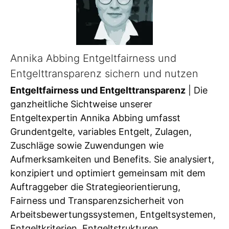
Annika Abbing Entgeltfairness und
Entgelttransparenz sichern und nutzen
Entgeltfairness und Entgelttransparenz
| Die
ganzheitliche Sichtweise unserer
Entgeltexpertin Annika Abbing umfasst
Grundentgelte, variables Entgelt, Zulagen,
Zuschläge sowie Zuwendungen wie
Aufmerksamkeiten und Benefits. Sie analysiert,
konzipiert und optimiert gemeinsam mit dem
Auftraggeber die Strategieorientierung,
Fairness und Transparenzsicherheit von
Arbeitsbewertungssystemen, Entgeltsystemen,
Entgeltkriterien, Entgeltstrukturen,