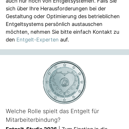
auch nur noch von Entgeltsystemen. Falls Sie
sich über Ihre Herausforderungen bei der
Gestaltung oder Optimierung des betrieblichen
Entgeltsystems persönlich austauschen
möchten, nehmen Sie bitte einfach Kontakt zu
den
Entgelt-Experten
auf.
Welche Rolle spielt das Entgelt für
Mitarbeiterbindung?