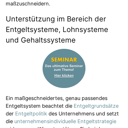
maßzuschneidern.
Unterstützung im Bereich der
Entgeltsysteme, Lohnsysteme
und Gehaltssysteme
Ein maßgeschneidertes, genau passendes
Entgeltsystem beachtet die
Entgeltgrundsätze
der
Entgeltpolitik
des Unternehmens und setzt
die
unternehmensindividuelle Entgeltstrategie