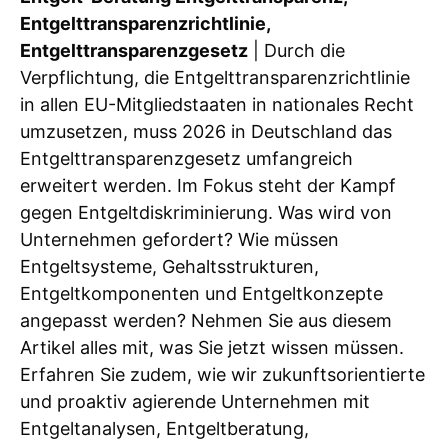
Entgelttransparenzrichtlinie,
Entgelttransparenzgesetz
| Durch die
Verpflichtung, die Entgelttransparenzrichtlinie
in allen EU-Mitgliedstaaten in nationales Recht
umzusetzen, muss 2026 in Deutschland das
Entgelttransparenzgesetz umfangreich
erweitert werden. Im Fokus steht der Kampf
gegen Entgeltdiskriminierung. Was wird von
Unternehmen gefordert? Wie müssen
Entgeltsysteme, Gehaltsstrukturen,
Entgeltkomponenten und Entgeltkonzepte
angepasst werden? Nehmen Sie aus diesem
Artikel alles mit, was Sie jetzt wissen müssen.
Erfahren Sie zudem, wie wir zukunftsorientierte
und proaktiv agierende Unternehmen mit
Entgeltanalysen, Entgeltberatung,