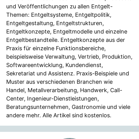
und Veröffentlichungen zu allen Entgelt-
Themen: Entgeltsysteme, Entgeltpolitik,
Entgeltgestaltung, Entgeltstrukturen,
Entgeltkonzepte, Entgeltmodelle und einzelne
Entgeltbestandteile. Entgeltkonzepte aus der
Praxis für einzelne Funktionsbereiche,
beispielsweise Verwaltung, Vertrieb, Produktion,
Softwareentwicklung, Kundendienst,
Sekretariat und Assistenz. Praxis-Beispiele und
Muster aus verschiedenen Branchen wie
Handel, Metallverarbeitung, Handwerk, Call-
Center, Ingenieur-Dienstleistungen,
Beratungsunternehmen, Gastronomie und viele
andere mehr. Alle Artikel sind kostenlos.