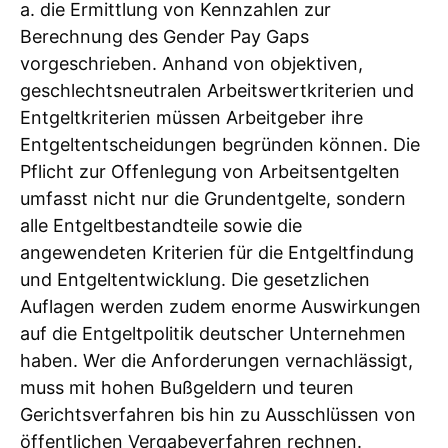
a. die Ermittlung von Kennzahlen zur
Berechnung des Gender Pay Gaps
vorgeschrieben. Anhand von objektiven,
geschlechtsneutralen Arbeitswertkriterien und
Entgeltkriterien müssen Arbeitgeber ihre
Entgeltentscheidungen begründen können. Die
Pflicht zur Offenlegung von Arbeitsentgelten
umfasst nicht nur die Grundentgelte, sondern
alle Entgeltbestandteile sowie die
angewendeten Kriterien für die Entgeltfindung
und Entgeltentwicklung. Die gesetzlichen
Auflagen werden zudem enorme Auswirkungen
auf die Entgeltpolitik deutscher Unternehmen
haben. Wer die Anforderungen vernachlässigt,
muss mit hohen Bußgeldern und teuren
Gerichtsverfahren bis hin zu Ausschlüssen von
öffentlichen Vergabeverfahren rechnen.