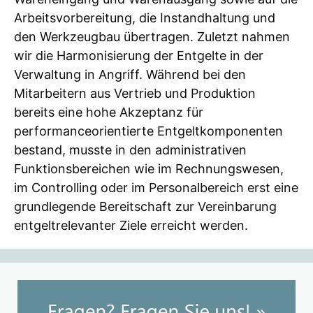
Arbeitsvorbereitung, die Instandhaltung und
den Werkzeugbau übertragen. Zuletzt nahmen
wir die Harmonisierung der Entgelte in der
Verwaltung in Angriff. Während bei den
Mitarbeitern aus Vertrieb und Produktion
bereits eine hohe Akzeptanz für
performanceorientierte Entgeltkomponenten
bestand, musste in den administrativen
Funktionsbereichen wie im Rechnungswesen,
im Controlling oder im Personalbereich erst eine
grundlegende Bereitschaft zur Vereinbarung
entgeltrelevanter Ziele erreicht werden.