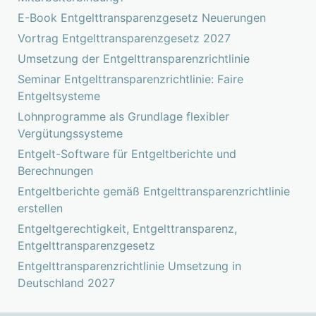
E-Book Entgelttransparenzgesetz Neuerungen
Vortrag Entgelttransparenzgesetz 2027
Umsetzung der Entgelttransparenzrichtlinie
Seminar Entgelttransparenzrichtlinie: Faire
Entgeltsysteme
Lohnprogramme als Grundlage flexibler
Vergütungssysteme
Entgelt-Software für Entgeltberichte und
Berechnungen
Entgeltberichte gemäß Entgelttransparenzrichtlinie
erstellen
Entgeltgerechtigkeit, Entgelttransparenz,
Entgelttransparenzgesetz
Entgelttransparenzrichtlinie Umsetzung in
Deutschland 2027