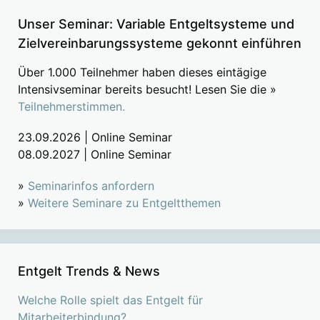
Unser Seminar: Variable Entgeltsysteme und
Zielvereinbarungssysteme gekonnt einführen
Über 1.000 Teilnehmer haben dieses eintägige
Intensivseminar bereits besucht! Lesen Sie die »
Teilnehmerstimmen.
23.09.2026 | Online Seminar
08.09.2027 | Online Seminar
»
Seminarinfos anfordern
»
Weitere Seminare zu Entgeltthemen
Entgelt Trends & News
Welche Rolle spielt das Entgelt für
Mitarbeiterbindung?