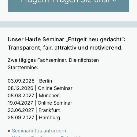
Unser Haufe Seminar „Entgelt neu gedacht“:
Transparent, fair, attraktiv und motivierend.
Zweitägiges Fachseminar. Die nächsten
Starttermine:
03.09.2026 | Berlin
08.12.2026 | Online Seminar
08.03.2027 | München
19.04.2027 | Online Seminar
23.06.2027 | Frankfurt
28.09.2027 | Hamburg
»
Seminarinfos anfordern