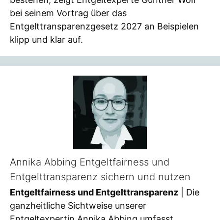
bei seinem Vortrag über das
Entgelttransparenzgesetz 2027 an Beispielen
klipp und klar auf.
Annika Abbing Entgeltfairness und
Entgelttransparenz sichern und nutzen
Entgeltfairness und Entgelttransparenz
| Die
ganzheitliche Sichtweise unserer
Entgeltexpertin Annika Abbing umfasst