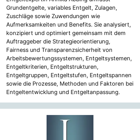
Grundentgelte, variables Entgelt, Zulagen,
Zuschläge sowie Zuwendungen wie
Aufmerksamkeiten und Benefits. Sie analysiert,
konzipiert und optimiert gemeinsam mit dem
Auftraggeber die Strategieorientierung,
Fairness und Transparenzsicherheit von
Arbeitsbewertungssystemen, Entgeltsystemen,
Entgeltkriterien, Entgeltstrukturen,
Entgeltgruppen, Entgeltstufen, Entgeltspannen
sowie die Prozesse, Methoden und Faktoren bei
Entgeltentwicklung und Entgeltanpassung.