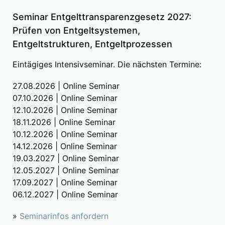
Seminar Entgelttransparenzgesetz 2027:
Prüfen von Entgeltsystemen,
Entgeltstrukturen, Entgeltprozessen
Eintägiges Intensivseminar. Die nächsten Termine:
27.08.2026 | Online Seminar
07.10.2026 | Online Seminar
12.10.2026 | Online Seminar
18.11.2026 | Online Seminar
10.12.2026 | Online Seminar
14.12.2026 | Online Seminar
19.03.2027 | Online Seminar
12.05.2027 | Online Seminar
17.09.2027 | Online Seminar
06.12.2027 | Online Seminar
»
Seminarinfos anfordern