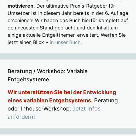
motivieren.
Der ultimative Praxis-Ratgeber für
Umsetzer ist in diesem Jahr bereits in der 6. Auflage
erschienen! Wir haben das Buch hierfür komplett auf
den neuesten Stand gebracht und den Inhalt um
einige aktuelle Entgeltthemen erweitert. Werfen Sie
jetzt einen Blick »
in unser Buch!
Beratung / Workshop: Variable
Entgeltsysteme
Wir unterstützen Sie bei der Entwicklung
eines variablen Entgeltsystems.
Beratung
oder Inhouse-Workshop:
Jetzt Infos
anfordern!