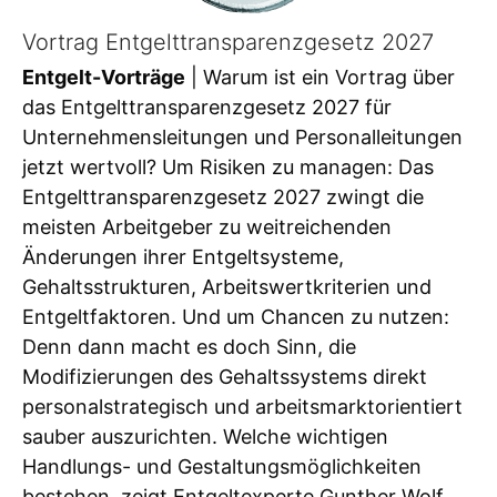
Vortrag Entgelttransparenzgesetz 2027
Entgelt-Vorträge
| Warum ist ein Vortrag über
das Entgelttransparenzgesetz 2027 für
Unternehmensleitungen und Personalleitungen
jetzt wertvoll? Um Risiken zu managen: Das
Entgelttransparenzgesetz 2027 zwingt die
meisten Arbeitgeber zu weitreichenden
Änderungen ihrer Entgeltsysteme,
Gehaltsstrukturen, Arbeitswertkriterien und
Entgeltfaktoren. Und um Chancen zu nutzen:
Denn dann macht es doch Sinn, die
Modifizierungen des Gehaltssystems direkt
personalstrategisch und arbeitsmarktorientiert
sauber auszurichten. Welche wichtigen
Handlungs- und Gestaltungsmöglichkeiten
bestehen, zeigt Entgeltexperte Gunther Wolf