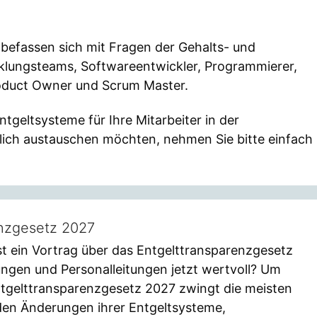
befassen sich mit Fragen der Gehalts- und
cklungsteams, Softwareentwickler, Programmierer,
roduct Owner und Scrum Master.
Entgeltsysteme für Ihre Mitarbeiter in der
ich austauschen möchten, nehmen Sie bitte einfach
enzgesetz 2027
t ein Vortrag über das Entgelttransparenzgesetz
ngen und Personalleitungen jetzt wertvoll? Um
tgelttransparenzgesetz 2027 zwingt die meisten
den Änderungen ihrer Entgeltsysteme,