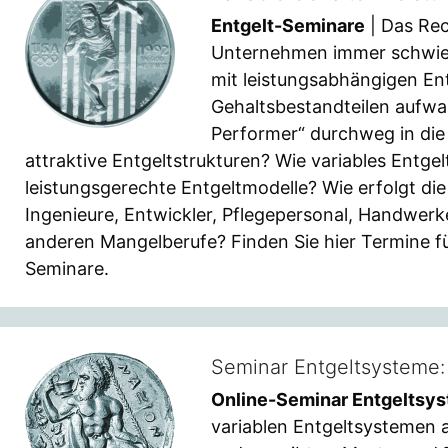
Entgelt-Seminare
| Das Recr
Unternehmen immer schwieri
mit leistungsabhängigen En
Gehaltsbestandteilen aufwa
Performer“ durchweg in die
attraktive Entgeltstrukturen? Wie variables Entge
leistungsgerechte Entgeltmodelle? Wie erfolgt di
Ingenieure, Entwickler, Pflegepersonal, Handwerke
anderen Mangelberufe? Finden Sie hier Termine f
Seminare.
Seminar Entgeltsysteme: 
Online-Seminar Entgeltsy
variablen Entgeltsystemen 