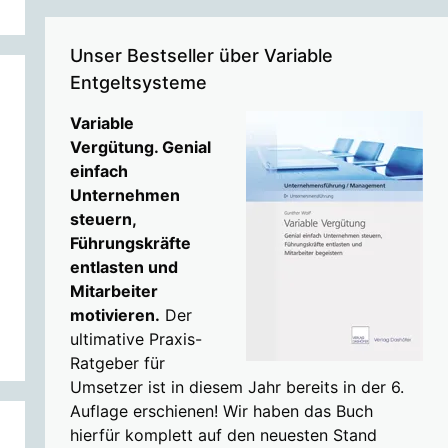
Unser Bestseller über Variable
Entgeltsysteme
Variable
Vergütung. Genial
einfach
Unternehmen
steuern,
Führungskräfte
entlasten und
Mitarbeiter
motivieren.
Der
ultimative Praxis-
Ratgeber für
Umsetzer ist in diesem Jahr bereits in der 6.
Auflage erschienen! Wir haben das Buch
hierfür komplett auf den neuesten Stand