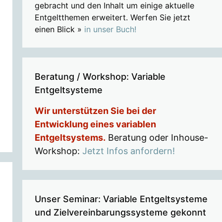
gebracht und den Inhalt um einige aktuelle
Entgeltthemen erweitert. Werfen Sie jetzt
einen Blick »
in unser Buch!
Beratung / Workshop: Variable
Entgeltsysteme
Wir unterstützen Sie bei der
Entwicklung eines variablen
Entgeltsystems.
Beratung oder Inhouse-
Workshop:
Jetzt Infos anfordern!
Unser Seminar: Variable Entgeltsysteme
und Zielvereinbarungssysteme gekonnt