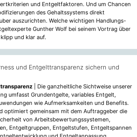
wertkriterien und Entgeltfaktoren. Und um Chancen
difizierungen des Gehaltssystems direkt
auber auszurichten. Welche wichtigen Handlungs-
tgeltexperte Gunther Wolf bei seinem Vortrag über
lipp und klar auf.
rness und Entgelttransparenz sichern und
ttransparenz
| Die ganzheitliche Sichtweise unserer
ng umfasst Grundentgelte, variables Entgelt,
Zuwendungen wie Aufmerksamkeiten und Benefits.
und optimiert gemeinsam mit dem Auftraggeber die
sicherheit von Arbeitsbewertungssystemen,
ren, Entgeltgruppen, Entgeltstufen, Entgeltspannen
Entgeltentwicklung und Entgeltanpassung.