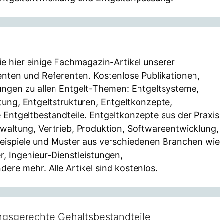
ie hier einige Fachmagazin-Artikel unserer
ten und Referenten. Kostenlose Publikationen,
ungen zu allen Entgelt-Themen: Entgeltsysteme,
ltung, Entgeltstrukturen, Entgeltkonzepte,
 Entgeltbestandteile. Entgeltkonzepte aus der Praxis
rwaltung, Vertrieb, Produktion, Softwareentwicklung,
Beispiele und Muster aus verschiedenen Branchen wie
, Ingenieur-Dienstleistungen,
re mehr. Alle Artikel sind kostenlos.
ungsgerechte Gehaltsbestandteile