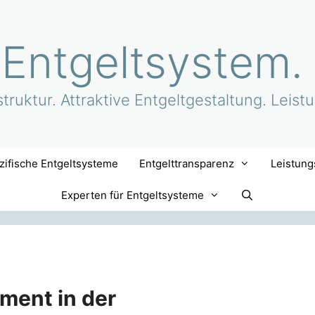
 Entgeltsystem.
truktur. Attraktive Entgeltgestaltung. Leist
ifische Entgeltsysteme
Entgelttransparenz
Leistung
Experten für Entgeltsysteme
ment in der