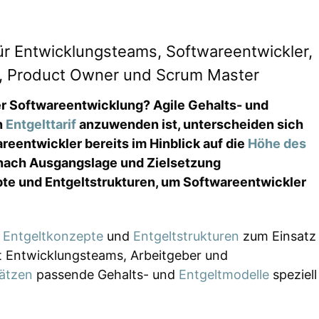
ür Entwicklungsteams, Softwareentwickler,
r, Product Owner und Scrum Master
der Softwareentwicklung? Agile Gehalts- und
n
Entgelttarif
anzuwenden ist, unterscheiden sich
reentwickler bereits im Hinblick auf die
Höhe des
nach Ausgangslage und Zielsetzung
te und Entgeltstrukturen, um Softwareentwickler
e
Entgeltkonzepte
und
Entgeltstrukturen
zum Einsatz
t Entwicklungsteams, Arbeitgeber und
ätzen
passende Gehalts- und
Entgeltmodelle
speziell