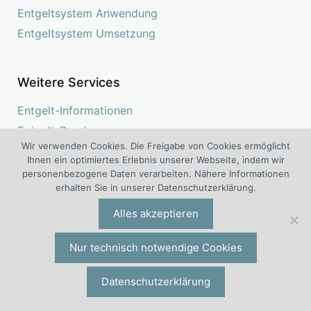
Entgeltsystem Anwendung
Entgeltsystem Umsetzung
Weitere Services
Entgelt-Informationen
Entgelt-Beratung
Wir verwenden Cookies. Die Freigabe von Cookies ermöglicht
Entgelt-Gutachten
Ihnen ein optimiertes Erlebnis unserer Webseite, indem wir
Entgelt-Controlling
personenbezogene Daten verarbeiten. Nähere Informationen
erhalten Sie in unserer Datenschutzerklärung.
Entgelt-Checklisten
Entgelt-Muster Beispiele
Alles akzeptieren
Entgelt-Veranstaltungen
Nur technisch notwendige Cookies
Entgelt-Vorträge
Entgelt-Lehrgänge
Datenschutzerklärung
Entgelt-Seminare