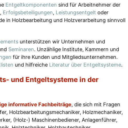
he
Entgeltkomponenten
sind für Arbeitnehmer der
,
Erfolgsbeteiligungen
,
Leistungsentgelt
oder
de in Holzbearbeitung und Holzverarbeitung sinnvoll
gements
unterstützen wir Unternehmen und
und
Seminaren
. Unzählige Institute, Kammern und
ungen
für ihre Kunden und Mitgliedsunternehmen.
listen
und hilfreiche
Literatur über Entgeltsysteme
.
ts- und Entgeltsysteme in der
ige informative Fachbeiträge
, die sich mit Fragen
lfer, Holzbearbeitungsmechaniker, Holzmechaniker,
rker, (Holz-) Maschinenbediener, Anlagenführer,
nik, Holztechniker, Holzbautechniker,