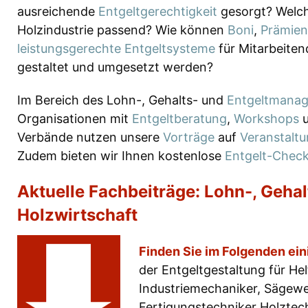
ausreichende
Entgeltgerechtigkeit
gesorgt? Welc
Holzindustrie passend? Wie können
Boni
,
Prämien
leistungsgerechte Entgeltsysteme
für Mitarbeiten
gestaltet und umgesetzt werden?
Im Bereich des Lohn-, Gehalts- und
Entgeltmana
Organisationen mit
Entgeltberatung
,
Workshops
Verbände nutzen unsere
Vorträge
auf
Veranstalt
Zudem bieten wir Ihnen kostenlose
Entgelt-Check
Aktuelle Fachbeiträge: Lohn-, Gehal
Holzwirtschaft
Finden Sie im Folgenden ein
der Entgeltgestaltung für He
Industriemechaniker, Sägewe
Fertigungstechniker Holztech