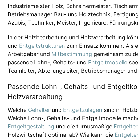
Industriemeister Holz, Schreinermeister, Tischler
Betriebsmanager Bau- und Holztechnik, Fertigungs
Azubis, Techniker, Meister, Ingenieure, Führungsk
In der Holzbearbeitung und Holzverarbeitung kö
und
Entgeltstrukturen
zum Einsatz kommen. Als 
Arbeitgeber und
Mitbestimmung
gemeinsam zu d
passende Lohn-, Gehalts- und
Entgeltmodelle
spez
Teamleiter, Abteilungsleiter, Betriebsmanager und 
Passende Lohn-, Gehalts- und Entgeltko
Holzverarbeitung
Welche
Gehälter
und
Entgeltzulagen
sind in Holzb
Welche Lohn-, Gehalts- und Entgeltmodelle mache
Entgeltgestaltung
und die turnusmäßige
Entgelte
Holzwirtschaft optimal ab? Wie kann die
Entgelte