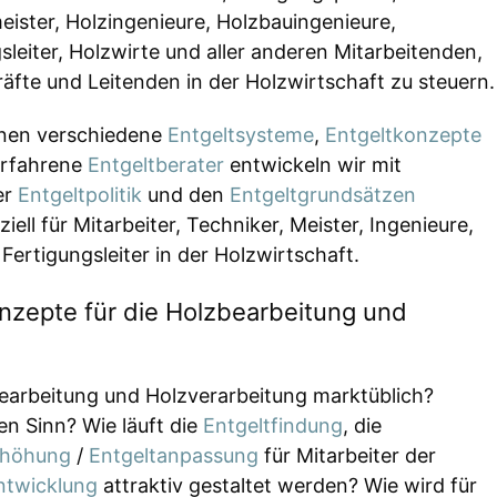
meister, Holzingenieure, Holzbauingenieure,
leiter, Holzwirte und aller anderen Mitarbeitenden,
räfte und Leitenden in der Holzwirtschaft zu steuern.
nnen verschiedene
Entgeltsysteme
,
Entgeltkonzepte
erfahrene
Entgeltberater
entwickeln wir mit
er
Entgeltpolitik
und den
Entgeltgrundsätzen
iell für Mitarbeiter, Techniker, Meister, Ingenieure,
Fertigungsleiter in der Holzwirtschaft.
nzepte für die Holzbearbeitung und
earbeitung und Holzverarbeitung marktüblich?
n Sinn? Wie läuft die
Entgeltfindung
, die
rhöhung
/
Entgeltanpassung
für Mitarbeiter der
ntwicklung
attraktiv gestaltet werden? Wie wird für