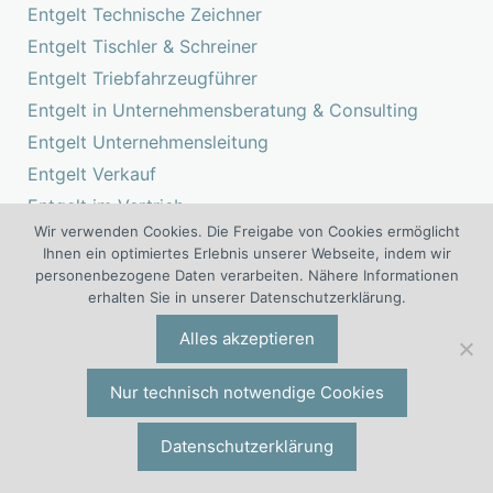
Entgelt Technische Zeichner
Entgelt Tischler & Schreiner
Entgelt Triebfahrzeugführer
Entgelt in Unternehmensberatung & Consulting
Entgelt Unternehmensleitung
Entgelt Verkauf
Entgelt im Vertrieb
Wir verwenden Cookies. Die Freigabe von Cookies ermöglicht
Entgelt in der Verwaltung
Ihnen ein optimiertes Erlebnis unserer Webseite, indem wir
Entgelt Vorstand
personenbezogene Daten verarbeiten. Nähere Informationen
erhalten Sie in unserer Datenschutzerklärung.
Entgelt im Warenausgang
Entgelt im Wareneingang
Alles akzeptieren
Entgelt Webadministration
Nur technisch notwendige Cookies
Entgelt im Werkzeugbau
Entgelt Zimmerer
Datenschutzerklärung