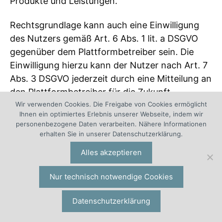
Produkte und Leistungen.
Rechtsgrundlage kann auch eine Einwilligung
des Nutzers gemäß Art. 6 Abs. 1 lit. a DSGVO
gegenüber dem Plattformbetreiber sein. Die
Einwilligung hierzu kann der Nutzer nach Art. 7
Abs. 3 DSGVO jederzeit durch eine Mitteilung an
den Plattformbetreiber für die Zukunft
widerrufen.
Wir verwenden Cookies. Die Freigabe von Cookies ermöglicht
Ihnen ein optimiertes Erlebnis unserer Webseite, indem wir
personenbezogene Daten verarbeiten. Nähere Informationen
Bei dem Aufruf unseres Onlineauftritts auf der
erhalten Sie in unserer Datenschutzerklärung.
Plattform Instagram werden von der Facebook
Alles akzeptieren
Ireland Ltd. als Betreiberin der Plattform in der
EU Daten des Nutzers (z.B. persönliche
Nur technisch notwendige Cookies
Informationen, IP-Adresse etc.) verarbeitet.
Datenschutzerklärung
Diese Daten des Nutzers dienen zu
statistischen Informationen über die