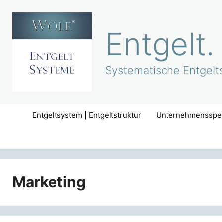
Zum
Inhalt
Entgelt.
springen
Systematische Entgelts
Entgeltsystem | Entgeltstruktur
Unternehmensspez
Marketing