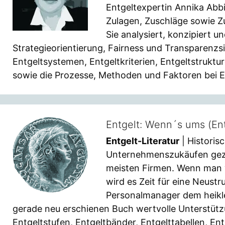
Entgeltexpertin Annika Abbi
Zulagen, Zuschläge sowie 
Sie analysiert, konzipiert 
Strategieorientierung, Fairness und Transparenz
Entgeltsystemen, Entgeltkriterien, Entgeltstruktu
sowie die Prozesse, Methoden und Faktoren bei 
Entgelt: Wenn´s ums (En
Entgelt-Literatur
| Histori
Unternehmenszukäufen gezei
meisten Firmen. Wenn man v
wird es Zeit für eine Neustr
Personalmanager dem heikle
gerade neu erschienen Buch wertvolle Unterstützu
Entgeltstufen, Entgeltbänder, Entgelttabellen, En