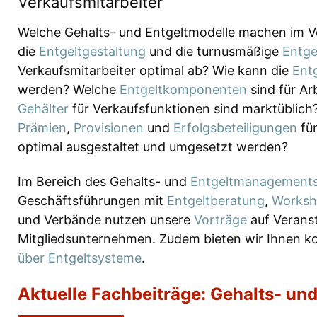
Verkaufsmitarbeiter
Welche Gehalts- und Entgeltmodelle machen im Ve
die
Entgeltgestaltung
und die turnusmäßige
Entge
Verkaufsmitarbeiter optimal ab? Wie kann die
Ent
werden? Welche
Entgeltkomponenten
sind für A
Gehälter
für Verkaufsfunktionen sind marktüblic
Prämien
,
Provisionen
und
Erfolgsbeteiligungen
für
optimal ausgestaltet und umgesetzt werden?
Im Bereich des Gehalts- und
Entgeltmanagement
Geschäftsführungen mit
Entgeltberatung
,
Worksh
und Verbände nutzen unsere
Vorträge
auf Veranst
Mitgliedsunternehmen. Zudem bieten wir Ihnen k
über Entgeltsysteme
.
Aktuelle Fachbeiträge: Gehalts- un