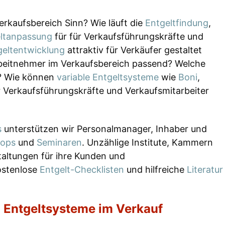
rkaufsbereich Sinn? Wie läuft die
Entgeltfindung
,
ltanpassung
für für Verkaufsführungskräfte und
geltentwicklung
attraktiv für Verkäufer gestaltet
rbeitnehmer im Verkaufsbereich passend? Welche
h? Wie können
variable Entgeltsysteme
wie
Boni
,
 Verkaufsführungskräfte und Verkaufsmitarbeiter
s
unterstützen wir Personalmanager, Inhaber und
ops
und
Seminaren
. Unzählige Institute, Kammern
altungen für ihre Kunden und
ostenlose
Entgelt-Checklisten
und hilfreiche
Literatur
d Entgeltsysteme im Verkauf