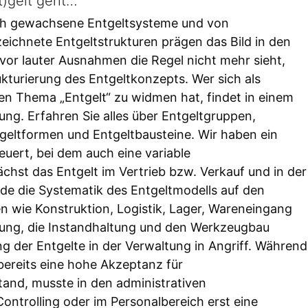
t)gelt geht…
sch gewachsene Entgeltsysteme und von
chnete Entgeltstrukturen prägen das Bild in den
or lauter Ausnahmen die Regel nicht mehr sieht,
ukturierung des Entgeltkonzepts. Wer sich als
n Thema „Entgelt“ zu widmen hat, findet in einem
ng. Erfahren Sie alles über Entgeltgruppen,
tgeltformen und Entgeltbausteine. Wir haben ein
euert, bei dem auch eine variable
chst das Entgelt im Vertrieb bzw. Verkauf und in der
de die Systematik des Entgeltmodells auf den
n wie Konstruktion, Logistik, Lager, Wareneingang
tung, die Instandhaltung und den Werkzeugbau
g der Entgelte in der Verwaltung in Angriff. Während
bereits eine hohe Akzeptanz für
and, musste in den administrativen
ntrolling oder im Personalbereich erst eine