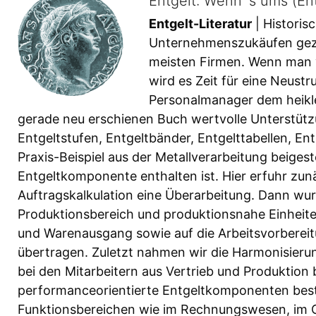
Entgelt: Wenn´s ums (En
Entgelt-Literatur
| Histori
Unternehmenszukäufen gezei
meisten Firmen. Wenn man v
wird es Zeit für eine Neustr
Personalmanager dem heikle
gerade neu erschienen Buch wertvolle Unterstützu
Entgeltstufen, Entgeltbänder, Entgelttabellen, En
Praxis-Beispiel aus der Metallverarbeitung beigest
Entgeltkomponente enthalten ist. Hier erfuhr zunä
Auftragskalkulation eine Überarbeitung. Dann wur
Produktionsbereich und produktionsnahe Einheite
und Warenausgang sowie auf die Arbeitsvorberei
übertragen. Zuletzt nahmen wir die Harmonisierun
bei den Mitarbeitern aus Vertrieb und Produktion 
performanceorientierte Entgeltkomponenten best
Funktionsbereichen wie im Rechnungswesen, im Co