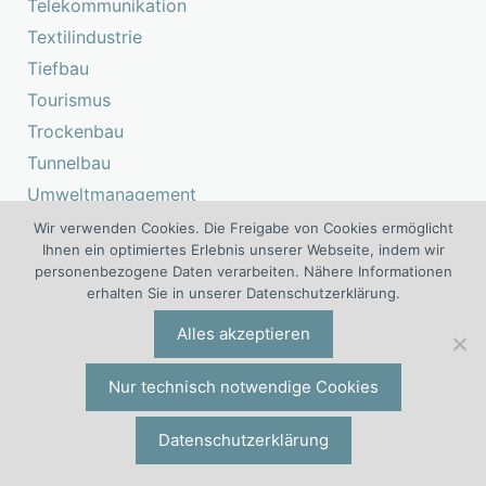
Telekommunikation
Textilindustrie
Tiefbau
Tourismus
Trockenbau
Tunnelbau
Umweltmanagement
Umweltschutz
Wir verwenden Cookies. Die Freigabe von Cookies ermöglicht
Ihnen ein optimiertes Erlebnis unserer Webseite, indem wir
Unterhaltungsindustrie
personenbezogene Daten verarbeiten. Nähere Informationen
Veranstaltung, Event
erhalten Sie in unserer Datenschutzerklärung.
Verlagswirtschaft, Medienwirtschaft
Alles akzeptieren
Versicherungen
Wasserversorgung, Abwasserentsorgung
Nur technisch notwendige Cookies
Werkstofftechnik
Datenschutzerklärung
Wirtschaftsprüfung
Zahntechnik