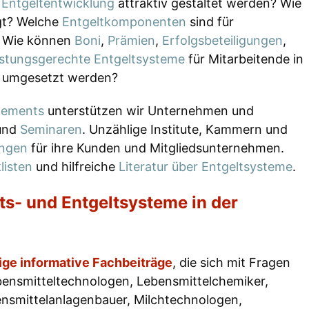
e
Entgeltentwicklung
attraktiv gestaltet werden? Wie
t? Welche
Entgeltkomponenten
sind für
? Wie können
Boni
,
Prämien
,
Erfolgsbeteiligungen
,
istungsgerechte Entgeltsysteme
für Mitarbeitende in
nd umgesetzt werden?
gements
unterstützen wir Unternehmen und
und
Seminaren
. Unzählige Institute, Kammern und
ungen
für ihre Kunden und Mitgliedsunternehmen.
listen
und hilfreiche
Literatur über Entgeltsysteme
.
ts- und Entgeltsysteme in der
ige informative Fachbeiträge
, die sich mit Fragen
ebensmitteltechnologen, Lebensmittelchemiker,
ensmittelanlagenbauer, Milchtechnologen,