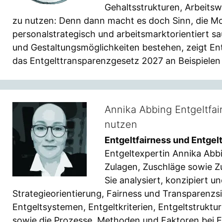
Gehaltsstrukturen, Arbeits
zu nutzen: Denn dann macht es doch Sinn, die Mo
personalstrategisch und arbeitsmarktorientiert s
und Gestaltungsmöglichkeiten bestehen, zeigt En
das Entgelttransparenzgesetz 2027 an Beispielen k
Annika Abbing Entgeltfai
nutzen
Entgeltfairness und Entgel
Entgeltexpertin Annika Abbi
Zulagen, Zuschläge sowie 
Sie analysiert, konzipiert 
Strategieorientierung, Fairness und Transparenz
Entgeltsystemen, Entgeltkriterien, Entgeltstruktu
sowie die Prozesse, Methoden und Faktoren bei 