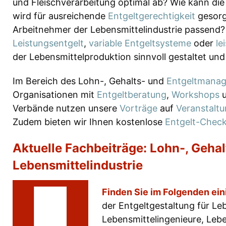
und Fleischverarbeitung optimal ab? Wie kann di
wird für ausreichende
Entgeltgerechtigkeit
gesorg
Arbeitnehmer der Lebensmittelindustrie passend
Leistungsentgelt
,
variable Entgeltsysteme
oder
le
der Lebensmittelproduktion sinnvoll gestaltet u
Im Bereich des Lohn-, Gehalts- und
Entgeltmana
Organisationen mit
Entgeltberatung
,
Workshops
Verbände nutzen unsere
Vorträge
auf
Veranstalt
Zudem bieten wir Ihnen kostenlose
Entgelt-Check
Aktuelle Fachbeiträge: Lohn-, Gehal
Lebensmittelindustrie
Finden Sie im Folgenden ein
der Entgeltgestaltung für L
Lebensmittelingenieure, Leb