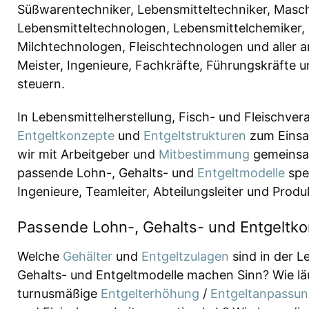
Süßwarentechniker, Lebensmitteltechniker, Masch
Lebensmitteltechnologen, Lebensmittelchemiker, 
Milchtechnologen, Fleischtechnologen und aller an
Meister, Ingenieure, Fachkräfte, Führungskräfte u
steuern.
In Lebensmittelherstellung, Fisch- und Fleischv
Entgeltkonzepte
und
Entgeltstrukturen
zum Einsa
wir mit Arbeitgeber und
Mitbestimmung
gemeinsa
passende Lohn-, Gehalts- und
Entgeltmodelle
spez
Ingenieure, Teamleiter, Abteilungsleiter und Produ
Passende Lohn-, Gehalts- und Entgeltkon
Welche
Gehälter
und
Entgeltzulagen
sind in der L
Gehalts- und Entgeltmodelle machen Sinn? Wie lä
turnusmäßige
Entgelterhöhung
/
Entgeltanpassu