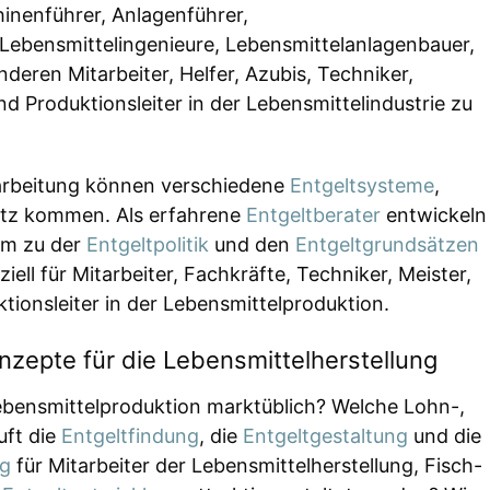
inenführer, Anlagenführer,
Lebensmittelingenieure, Lebensmittelanlagenbauer,
deren Mitarbeiter, Helfer, Azubis, Techniker,
nd Produktionsleiter in der Lebensmittelindustrie zu
erarbeitung können verschiedene
Entgeltsysteme
,
tz kommen. Als erfahrene
Entgeltberater
entwickeln
m zu der
Entgeltpolitik
und den
Entgeltgrundsätzen
iell für Mitarbeiter, Fachkräfte, Techniker, Meister,
ktionsleiter in der Lebensmittelproduktion.
zepte für die Lebensmittelherstellung
ebensmittelproduktion marktüblich? Welche Lohn-,
uft die
Entgeltfindung
, die
Entgeltgestaltung
und die
ng
für Mitarbeiter der Lebensmittelherstellung, Fisch-