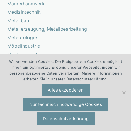
Maurerhandwerk
Medizintechnik
Metallbau
Metallerzeugung, Metallbearbeitung
Meteorologie
Möbelindustrie
Montanindustrie
Wir verwenden Cookies. Die Freigabe von Cookies ermöglicht
Objektschutz, Werteschutz, Personenschutz
Ihnen ein optimiertes Erlebnis unserer Webseite, indem wir
Öffentlicher Dienst
personenbezogene Daten verarbeiten. Nähere Informationen
erhalten Sie in unserer Datenschutzerklärung.
Orthopädietechnik, Rehatechnik
Papierindustrie
Alles akzeptieren
Personaldienstleistung, Personalberatung
Nur technisch notwendige Cookies
Personenverkehr
Pharmaindustrie
Datenschutzerklärung
Pharmazie, Apotheke
Physik