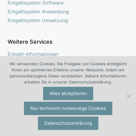
Entgeltsystem-Software
Entgeltsystem Anwendung
Entgeltsystem Umsetzung
Weitere Services
Entgelt-Informationen
Entgelt-Beratung
Wir verwenden Cookies. Die Freigabe von Cookies ermöglicht
Ihnen ein optimiertes Erlebnis unserer Webseite, indem wir
Entgelt-Gutachten
personenbezogene Daten verarbeiten. Nähere Informationen
Entgelt-Controlling
erhalten Sie in unserer Datenschutzerklärung.
Entgelt-Checklisten
Alles akzeptieren
Entgelt-Muster Beispiele
Entgelt-Veranstaltungen
Nur technisch notwendige Cookies
Entgelt-Vorträge
Datenschutzerklärung
Entgelt-Lehrgänge
Entgelt-Seminare