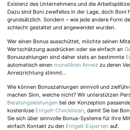
Existenz des Unternehmens und die Arbeitsplätze 
Dazu sind Boni zweifellos in der Lage, doch Boni
grundsätzlich. Sondern – wie jede andere Form d
schlecht gestaltet und angewendet wurden.
Wer einen Bonus ausschüttet, möchte seinen Mita
Wertschätzung ausdrücken oder sie einfach an
Ge
Bonuszahlungen sind daher stets an bestimmte
E
automatisch einen
monetären Anreiz
zu deren Ver
Anreizrichtung stimmt…
Wie können Bonuszahlungen sinnvoll und zielfüh
machen Sinn, welche nicht? Wir unterstützen Pe
Beratungsleistungen
bei der Konzeption passender
kostenlose
Entgelt-Checklisten
, damit Sie bei Bo
Sie sich über sinnvolle Bonus-Systeme für Ihre M
einfach Kontakt zu den
Entgelt-Experten
auf.