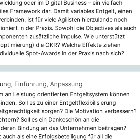
wicklung oder im Digital Business – ein vielfach
iles Framework dar. Damit variables Entgelt, einen
rbinden, ist für viele Agilisten hierzulande noch
ioniert in der Praxis. Sowohl die Objectives als auch
omponenten zusätzliche Impulse. Wie unterstützt
eloptimierung) die OKR? Welche Effekte ziehen
ividuelle Spot-Awards in der Praxis nach sich?
tung, Einführung, Anpassung
em an Leistung orientierten Entgeltsystem können
nden. Soll es zu einer Entgeltflexibilisierung
ltgerechtigkeit sorgen? Die Motivation verbessern?
ichtern? Soll es ein Dankeschön an die
u deren Bindung an das Unternehmen beitragen?
ch als eine Erfolgsbeteiligung für all die