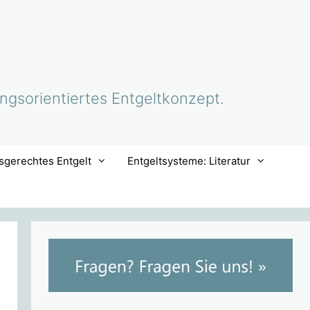
ungsorientiertes Entgeltkonzept.
sgerechtes Entgelt
Entgeltsysteme: Literatur