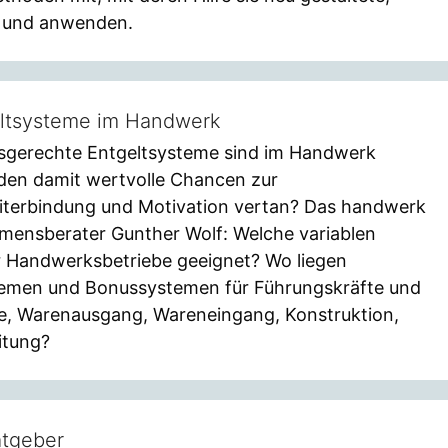
en und anwenden.
eltsysteme im Handwerk
gsgerechte Entgeltsysteme sind im Handwerk
rden damit wertvolle Chancen zur
eiterbindung und Motivation vertan? Das handwerk
mensberater Gunther Wolf: Welche variablen
r Handwerksbetriebe geeignet? Wo liegen
stemen und Bonussystemen für Führungskräfte und
age, Warenausgang, Wareneingang, Konstruktion,
itung?
atgeber