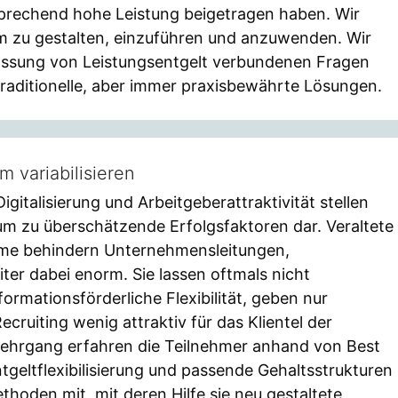
sprechend hohe Leistung beigetragen haben. Wir
em zu gestalten, einzuführen und anzuwenden. Wir
passung von Leistungsentgelt verbundenen Fragen
aditionelle, aber immer praxisbewährte Lösungen.
m variabilisieren
Digitalisierung und Arbeitgeberattraktivität stellen
m zu überschätzende Erfolgsfaktoren dar. Veraltete
eme behindern Unternehmensleitungen,
ter dabei enorm. Sie lassen oftmals nicht
ormationsförderliche Flexibilität, geben nur
cruiting wenig attraktiv für das Klientel der
Lehrgang erfahren die Teilnehmer anhand von Best
Entgeltflexibilisierung und passende Gehaltsstrukturen
oden mit, mit deren Hilfe sie neu gestaltete,