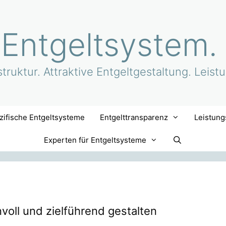
 Entgeltsystem.
truktur. Attraktive Entgeltgestaltung. Leist
ifische Entgeltsysteme
Entgelttransparenz
Leistung
Experten für Entgeltsysteme
ll und zielführend gestalten