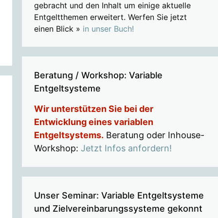
gebracht und den Inhalt um einige aktuelle
Entgeltthemen erweitert. Werfen Sie jetzt
einen Blick »
in unser Buch!
Beratung / Workshop: Variable
Entgeltsysteme
Wir unterstützen Sie bei der
Entwicklung eines variablen
Entgeltsystems.
Beratung oder Inhouse-
Workshop:
Jetzt Infos anfordern!
Unser Seminar: Variable Entgeltsysteme
und Zielvereinbarungssysteme gekonnt