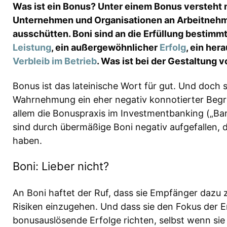
Was ist ein Bonus? Unter einem Bonus versteht 
Unternehmen und Organisationen an Arbeitnehme
ausschütten. Boni sind an die Erfüllung bestimm
Leistung
, ein außergewöhnlicher
Erfolg
, ein her
Verbleib im Betrieb
. Was ist bei der Gestaltun
Bonus ist das lateinische Wort für gut. Und doch 
Wahrnehmung ein eher negativ konnotierter Begriff.
allem die Bonuspraxis im Investmentbanking („Ba
sind durch übermäßige Boni negativ aufgefallen, d
haben.
Boni: Lieber nicht?
An Boni haftet der Ruf, dass sie Empfänger dazu 
Risiken einzugehen. Und dass sie den Fokus der E
bonusauslösende Erfolge richten, selbst wenn sie h