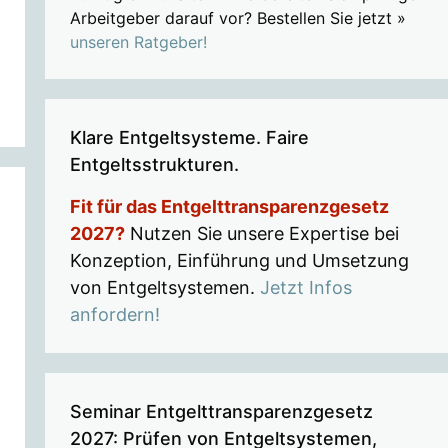
Arbeitgeber darauf vor? Bestellen Sie jetzt »
unseren Ratgeber!
Klare Entgeltsysteme. Faire
Entgeltsstrukturen.
Fit für das Entgelttransparenzgesetz
2027?
Nutzen Sie unsere Expertise bei
Konzeption, Einführung und Umsetzung
von Entgeltsystemen.
Jetzt Infos
anfordern!
Seminar Entgelttransparenzgesetz
2027: Prüfen von Entgeltsystemen,