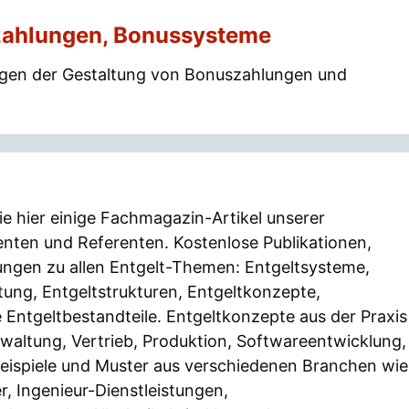
szahlungen, Bonussysteme
ragen der Gestaltung von Bonuszahlungen und
ie hier einige Fachmagazin-Artikel unserer
ten und Referenten. Kostenlose Publikationen,
ungen zu allen Entgelt-Themen: Entgeltsysteme,
ltung, Entgeltstrukturen, Entgeltkonzepte,
 Entgeltbestandteile. Entgeltkonzepte aus der Praxis
rwaltung, Vertrieb, Produktion, Softwareentwicklung,
Beispiele und Muster aus verschiedenen Branchen wie
, Ingenieur-Dienstleistungen,