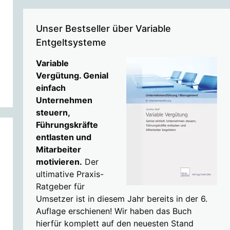
Unser Bestseller über Variable
Entgeltsysteme
Variable
Vergütung. Genial
einfach
Unternehmen
steuern,
Führungskräfte
entlasten und
Mitarbeiter
motivieren.
Der
ultimative Praxis-
Ratgeber für
Umsetzer ist in diesem Jahr bereits in der 6.
Auflage erschienen! Wir haben das Buch
hierfür komplett auf den neuesten Stand