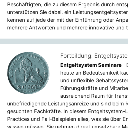
Beschäftigten, die zu diesem Ergebnis durch ent
unterstützen Sie dabei, ein Leistungsentgeltsyst
kennen auf jede der mit der Einführung oder An
mehrere Antworten und mehrere innovative und tr
Fortbildung: Entgeltsyste
Entgeltsystem Seminare
| 
heute an Bedeutsamkeit kau
und unflexible Gehaltssyst
Führungskräfte und Mitarbei
ausreichend Raum für transf
unbefriedigende Leistungsanreize und sind beim Re
gesuchten Fachkräfte. In diesem Entgeltsystem-
Practices und Fall-Beispielen alles, was sie über 
wissen müssen. Sie nehmen direkt umsetzbare Meth