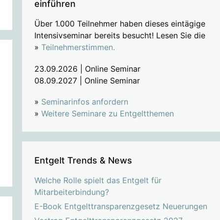
einführen
Über 1.000 Teilnehmer haben dieses eintägige
Intensivseminar bereits besucht! Lesen Sie die
»
Teilnehmerstimmen.
23.09.2026 | Online Seminar
08.09.2027 | Online Seminar
»
Seminarinfos anfordern
»
Weitere Seminare zu Entgeltthemen
Entgelt Trends & News
Welche Rolle spielt das Entgelt für
Mitarbeiterbindung?
E-Book Entgelttransparenzgesetz Neuerungen