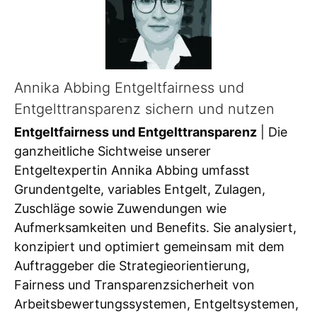
Annika Abbing Entgeltfairness und
Entgelttransparenz sichern und nutzen
Entgeltfairness und Entgelttransparenz
| Die
ganzheitliche Sichtweise unserer
Entgeltexpertin Annika Abbing umfasst
Grundentgelte, variables Entgelt, Zulagen,
Zuschläge sowie Zuwendungen wie
Aufmerksamkeiten und Benefits. Sie analysiert,
konzipiert und optimiert gemeinsam mit dem
Auftraggeber die Strategieorientierung,
Fairness und Transparenzsicherheit von
Arbeitsbewertungssystemen, Entgeltsystemen,