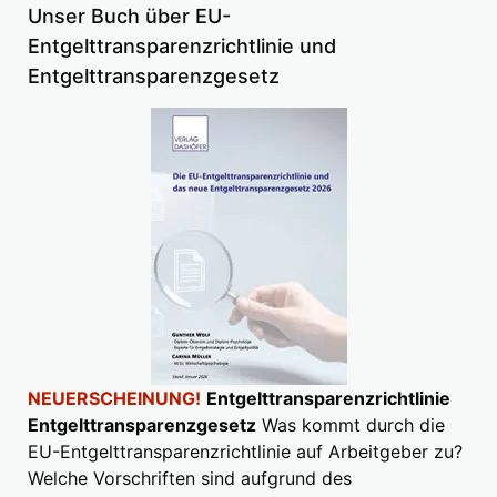
Unser Buch über EU-
Entgelttransparenzrichtlinie und
Entgelttransparenzgesetz
NEUERSCHEINUNG!
Entgelttransparenzrichtlinie
Entgelttransparenzgesetz
Was kommt durch die
EU-Entgelttransparenzrichtlinie auf Arbeitgeber zu?
Welche Vorschriften sind aufgrund des