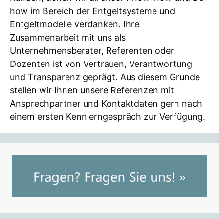
how im Bereich der Entgeltsysteme und
Entgeltmodelle verdanken. Ihre
Zusammenarbeit mit uns als
Unternehmensberater, Referenten oder
Dozenten ist von Vertrauen, Verantwortung
und Transparenz geprägt. Aus diesem Grunde
stellen wir Ihnen unsere Referenzen mit
Ansprechpartner und Kontaktdaten gern nach
einem ersten Kennlerngespräch zur Verfügung.