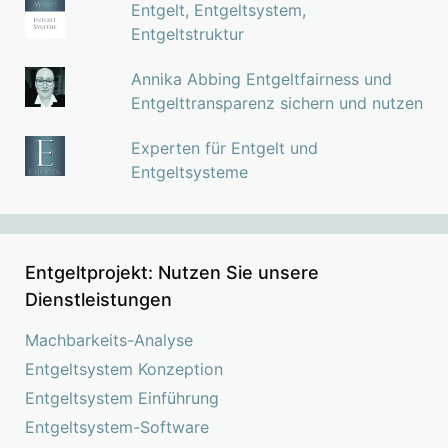
Entgelt, Entgeltsystem,
Entgeltstruktur
Annika Abbing Entgeltfairness und
Entgelttransparenz sichern und nutzen
Experten für Entgelt und
Entgeltsysteme
Entgeltprojekt: Nutzen Sie unsere
Dienstleistungen
Machbarkeits-Analyse
Entgeltsystem Konzeption
Entgeltsystem Einführung
Entgeltsystem-Software