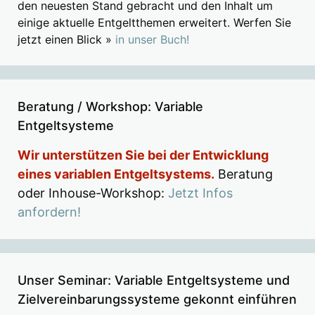
den neuesten Stand gebracht und den Inhalt um
einige aktuelle Entgeltthemen erweitert. Werfen Sie
jetzt einen Blick »
in unser Buch!
Beratung / Workshop: Variable
Entgeltsysteme
Wir unterstützen Sie bei der Entwicklung
eines variablen Entgeltsystems.
Beratung
oder Inhouse-Workshop:
Jetzt Infos
anfordern!
Unser Seminar: Variable Entgeltsysteme und
Zielvereinbarungssysteme gekonnt einführen