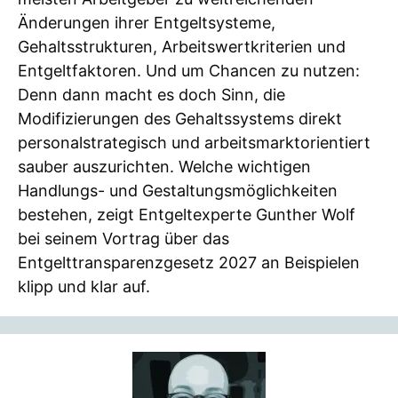
Änderungen ihrer Entgeltsysteme,
Gehaltsstrukturen, Arbeitswertkriterien und
Entgeltfaktoren. Und um Chancen zu nutzen:
Denn dann macht es doch Sinn, die
Modifizierungen des Gehaltssystems direkt
personalstrategisch und arbeitsmarktorientiert
sauber auszurichten. Welche wichtigen
Handlungs- und Gestaltungsmöglichkeiten
bestehen, zeigt Entgeltexperte Gunther Wolf
bei seinem Vortrag über das
Entgelttransparenzgesetz 2027 an Beispielen
klipp und klar auf.