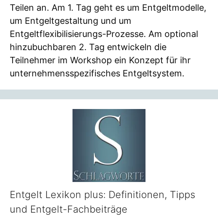
Teilen an. Am 1. Tag geht es um Entgeltmodelle,
um Entgeltgestaltung und um
Entgeltflexibilisierungs-Prozesse. Am optional
hinzubuchbaren 2. Tag entwickeln die
Teilnehmer im Workshop ein Konzept für ihr
unternehmensspezifisches Entgeltsystem.
Entgelt Lexikon plus: Definitionen, Tipps
und Entgelt-Fachbeiträge