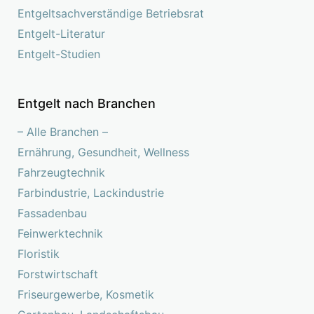
Entgeltsachverständige Betriebsrat
Entgelt-Literatur
Entgelt-Studien
Entgelt nach Branchen
– Alle Branchen –
Ernährung, Gesundheit, Wellness
Fahrzeugtechnik
Farbindustrie, Lackindustrie
Fassadenbau
Feinwerktechnik
Floristik
Forstwirtschaft
Friseurgewerbe, Kosmetik