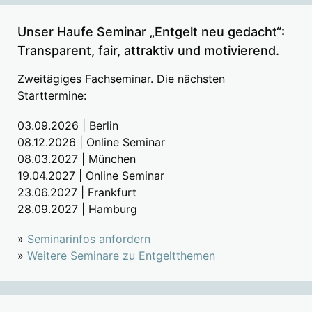
Unser Haufe Seminar „Entgelt neu gedacht“:
Transparent, fair, attraktiv und motivierend.
Zweitägiges Fachseminar. Die nächsten
Starttermine:
03.09.2026 | Berlin
08.12.2026 | Online Seminar
08.03.2027 | München
19.04.2027 | Online Seminar
23.06.2027 | Frankfurt
28.09.2027 | Hamburg
»
Seminarinfos anfordern
»
Weitere Seminare zu Entgeltthemen