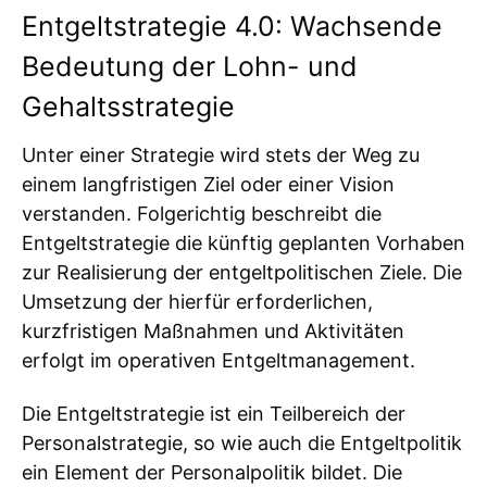
Entgeltstrategie 4.0: Wachsende
Bedeutung der Lohn- und
Gehaltsstrategie
Unter einer Strategie wird stets der Weg zu
einem langfristigen Ziel oder einer Vision
verstanden. Folgerichtig beschreibt die
Entgeltstrategie die künftig geplanten Vorhaben
zur Realisierung der entgeltpolitischen Ziele. Die
Umsetzung der hierfür erforderlichen,
kurzfristigen Maßnahmen und Aktivitäten
erfolgt im operativen Entgeltmanagement.
Die Entgeltstrategie ist ein Teilbereich der
Personalstrategie, so wie auch die Entgeltpolitik
ein Element der Personalpolitik bildet. Die