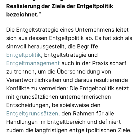
Realisierung der Ziele der Entgeltpolitik
bezeichnet.“
Die Entgeltstrategie eines Unternehmens leitet
sich aus dessen Entgeltpolitik ab. Es hat sich als
sinnvoll herausgestellt, die Begriffe
Entgeltpolitik
, Entgeltstrategie und
Entgeltmanagement
auch in der Praxis scharf
zu trennen, um die Überschneidung von
Verantwortlichkeiten und daraus resultierende
Konflikte zu vermeiden: Die Entgeltpolitik setzt
mit grundsätzlichen unternehmerischen
Entscheidungen, beispielsweise den
Entgeltgrundsätzen
, den Rahmen für alle
Handlungen im Entgeltbereich und definiert
zudem die langfristigen entgeltpolitischen Ziele.