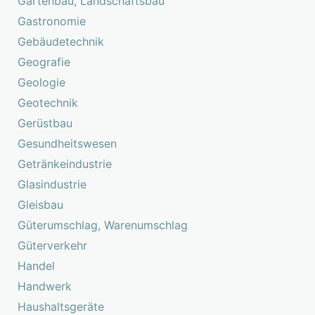
Gartenbau, Landschaftsbau
Gastronomie
Gebäudetechnik
Geografie
Geologie
Geotechnik
Gerüstbau
Gesundheitswesen
Getränkeindustrie
Glasindustrie
Gleisbau
Güterumschlag, Warenumschlag
Güterverkehr
Handel
Handwerk
Haushaltsgeräte