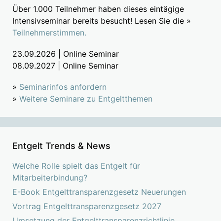
Über 1.000 Teilnehmer haben dieses eintägige
Intensivseminar bereits besucht! Lesen Sie die »
Teilnehmerstimmen.
23.09.2026 | Online Seminar
08.09.2027 | Online Seminar
»
Seminarinfos anfordern
»
Weitere Seminare zu Entgeltthemen
Entgelt Trends & News
Welche Rolle spielt das Entgelt für
Mitarbeiterbindung?
E-Book Entgelttransparenzgesetz Neuerungen
Vortrag Entgelttransparenzgesetz 2027
Umsetzung der Entgelttransparenzrichtlinie