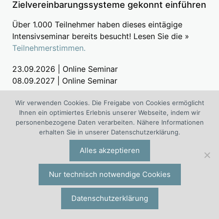
Zielvereinbarungssysteme gekonnt einführen
Über 1.000 Teilnehmer haben dieses eintägige
Intensivseminar bereits besucht! Lesen Sie die »
Teilnehmerstimmen.
23.09.2026 | Online Seminar
08.09.2027 | Online Seminar
»
Seminarinfos anfordern
Wir verwenden Cookies. Die Freigabe von Cookies ermöglicht
Ihnen ein optimiertes Erlebnis unserer Webseite, indem wir
»
Weitere Seminare zu Entgeltthemen
personenbezogene Daten verarbeiten. Nähere Informationen
erhalten Sie in unserer Datenschutzerklärung.
Alles akzeptieren
Entgelt Trends & News
Nur technisch notwendige Cookies
Welche Rolle spielt das Entgelt für
Mitarbeiterbindung?
Datenschutzerklärung
E-Book Entgelttransparenzgesetz Neuerungen