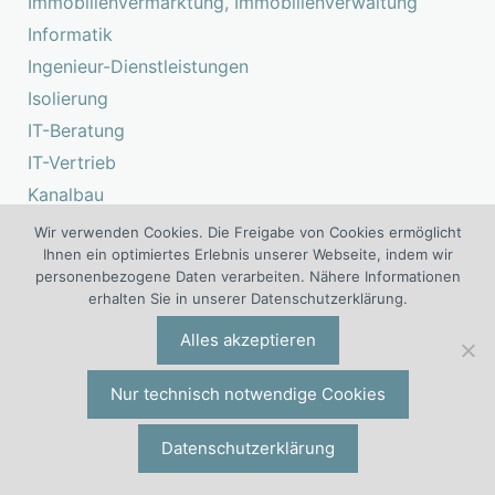
Immobilienvermarktung, Immobilienverwaltung
Informatik
Ingenieur-Dienstleistungen
Isolierung
IT-Beratung
IT-Vertrieb
Kanalbau
Keramikindustrie
Wir verwenden Cookies. Die Freigabe von Cookies ermöglicht
Ihnen ein optimiertes Erlebnis unserer Webseite, indem wir
Klempnerei
personenbezogene Daten verarbeiten. Nähere Informationen
Klinik, Krankenhaus, Pflege
erhalten Sie in unserer Datenschutzerklärung.
Kreditinstitute
Alles akzeptieren
Kulturbau, Wasserbau
Kunststoffindustrie
Nur technisch notwendige Cookies
Lagerwirtschaft
Datenschutzerklärung
Landwirtschaft, Agrarindustrie
Lebensmittelhandel